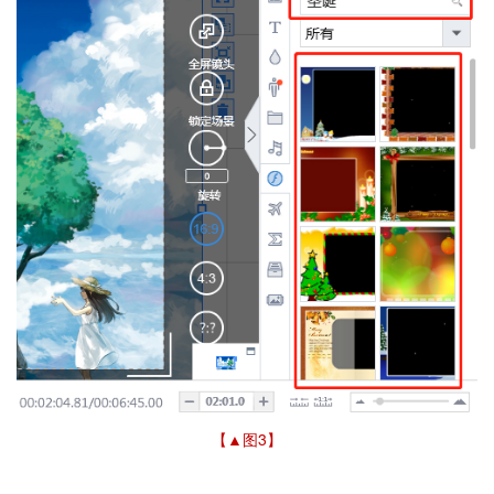
【▲图3
】