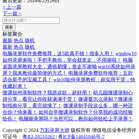
最后更新：2024年2月26日
< 上一篇
下一篇 >
搜索
标签聚合
最新
热点
随机
最新
热点
随机
电脑录屏软件免费推荐，这5款真不错！很多人用！
window10
如何录屏来啦！手把手教你，学会就拿走，不用谢啦！
电脑
桌面录屏教程大全，通俗易懂，拿走不谢呦
win10系统如何录
屏？我来教你最简便的方式！
电脑录屏免费软件推荐：五款
适合新手的宝藏工具！
win10如何录屏教程：超实用干货，快
收藏起来！
微课如何录制软件？我选这款，超好用！
幼儿园微课录制心
得分享，看完让你收获满满干货！
微课要怎么录制？微课录
制指南分享，看完就懂了！
微课录制手段这么多，哪一种适
合你？快来看！
如何自学微课录制软件？分享我的成功经验
给你！
电脑能录屏吗？当然可以，教你如何轻松上手录屏！
Copyright © 2024
万彩录屏大师
版权所有 增值电信业务经营许
可证号：
粤B2-20210262
|
粤ICP备14041046号-7