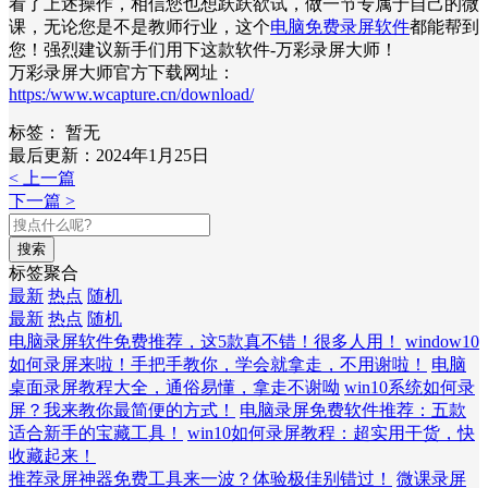
看了上述操作，相信您也想跃跃欲试，做一节专属于自己的微
课，无论您是不是教师行业，这个
电脑免费录屏软件
都能帮到
您！强烈建议新手们用下这款软件-万彩录屏大师！
万彩录屏大师官方下载网址：
https:/www.wcapture.cn/download/
标签：
暂无
最后更新：2024年1月25日
< 上一篇
下一篇 >
搜索
标签聚合
最新
热点
随机
最新
热点
随机
电脑录屏软件免费推荐，这5款真不错！很多人用！
window10
如何录屏来啦！手把手教你，学会就拿走，不用谢啦！
电脑
桌面录屏教程大全，通俗易懂，拿走不谢呦
win10系统如何录
屏？我来教你最简便的方式！
电脑录屏免费软件推荐：五款
适合新手的宝藏工具！
win10如何录屏教程：超实用干货，快
收藏起来！
推荐录屏神器免费工具来一波？体验极佳别错过！
微课录屏