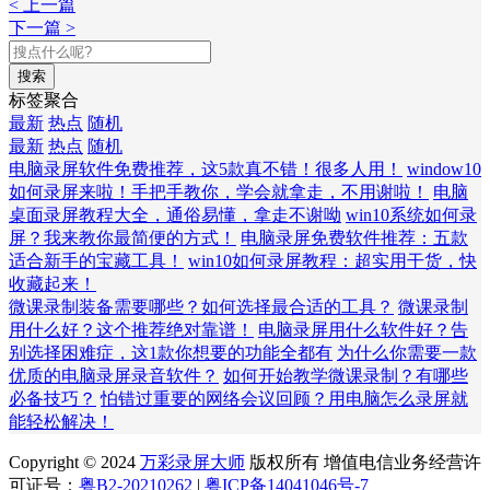
< 上一篇
下一篇 >
搜索
标签聚合
最新
热点
随机
最新
热点
随机
电脑录屏软件免费推荐，这5款真不错！很多人用！
window10
如何录屏来啦！手把手教你，学会就拿走，不用谢啦！
电脑
桌面录屏教程大全，通俗易懂，拿走不谢呦
win10系统如何录
屏？我来教你最简便的方式！
电脑录屏免费软件推荐：五款
适合新手的宝藏工具！
win10如何录屏教程：超实用干货，快
收藏起来！
微课录制装备需要哪些？如何选择最合适的工具？
微课录制
用什么好？这个推荐绝对靠谱！
电脑录屏用什么软件好？告
别选择困难症，这1款你想要的功能全都有
为什么你需要一款
优质的电脑录屏录音软件？
如何开始教学微课录制？有哪些
必备技巧？
怕错过重要的网络会议回顾？用电脑怎么录屏就
能轻松解决！
Copyright © 2024
万彩录屏大师
版权所有 增值电信业务经营许
可证号：
粤B2-20210262
|
粤ICP备14041046号-7