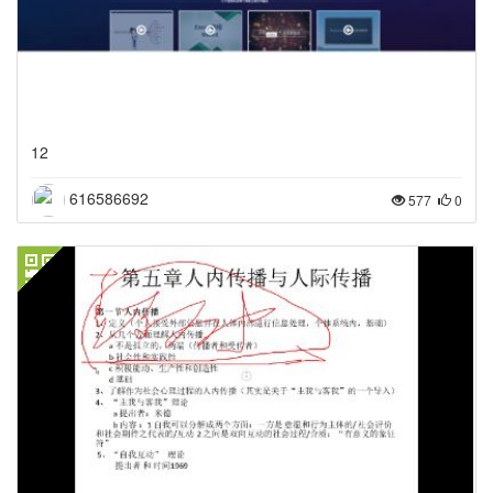
12
616586692
577
0