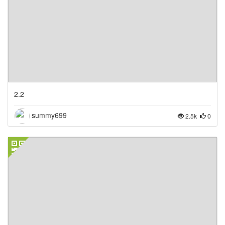
2.2
summy699
2.5k
0