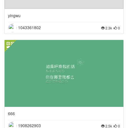
yingwu
1043361802
2.3k
0
666
1908262903
2.5k
0