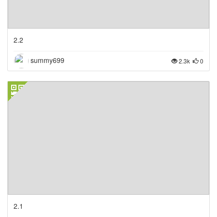
2.2
summy699
2.3k
0
2.1