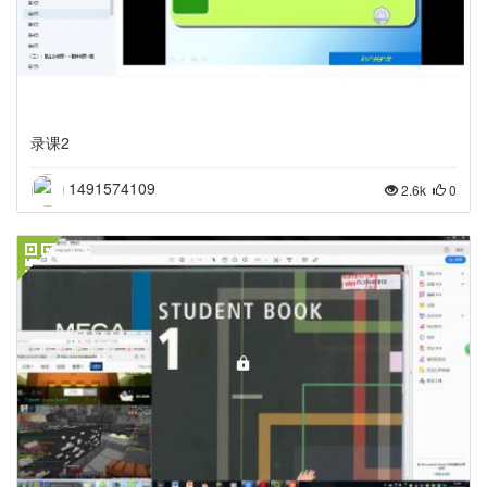
录课2
1491574109
2.6k
0