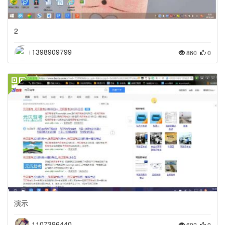
2
1398909799
860
0
演示
1107396440
692
0