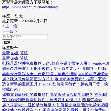
万彩录屏大师官方下载网址：
https://www.wcapture.cn/download
标签：
暂无
最后更新：2024年2月23日
< 上一篇
下一篇 >
搜索
标签聚合
最新
热点
随机
最新
热点
随机
电脑录屏软件免费推荐，这5款真不错！很多人用！
window10
如何录屏来啦！手把手教你，学会就拿走，不用谢啦！
电脑
桌面录屏教程大全，通俗易懂，拿走不谢呦
win10系统如何录
屏？我来教你最简便的方式！
电脑录屏免费软件推荐：五款
适合新手的宝藏工具！
win10如何录屏教程：超实用干货，快
收藏起来！
你知道哪款好用的录屏软件电脑版最适合初学者吗？
推荐4款
实用的录制微课常用软件，超级好用别错过！
电脑怎样录
屏？只需6步，轻松录制屏幕！
如何精选电脑用的录屏录视频
的软件？好推荐在此！
不会电脑录屏的看我，用这个免费电